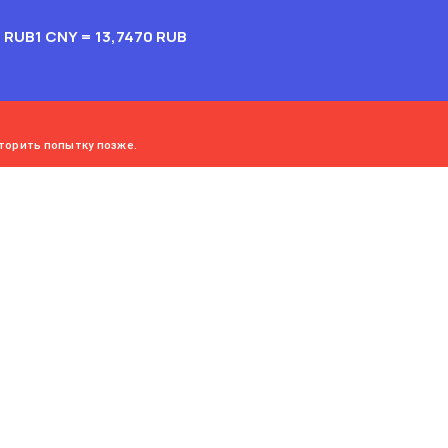
2 RUB
1 CNY = 13,7470 RUB
торить попытку позже.