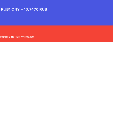
2 RUB
1 CNY = 13,7470 RUB
торить попытку позже.