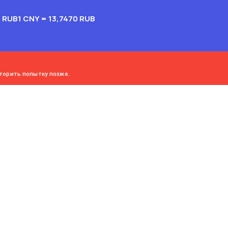
2 RUB
1 CNY = 13,7470 RUB
торить попытку позже.