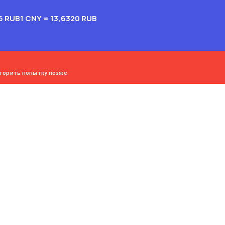
6 RUB
1 CNY = 13,6320 RUB
торить попытку позже.