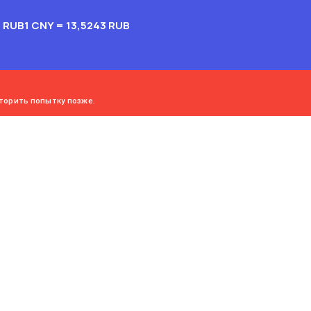
4 RUB
1 CNY = 13,5243 RUB
торить попытку позже.