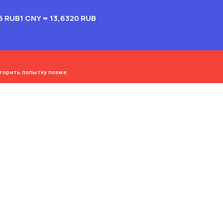
6 RUB
1 CNY = 13,6320 RUB
торить попытку позже.