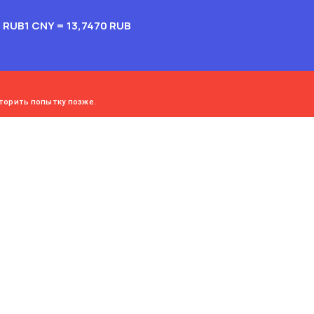
2 RUB
1 CNY = 13,7470 RUB
торить попытку позже.